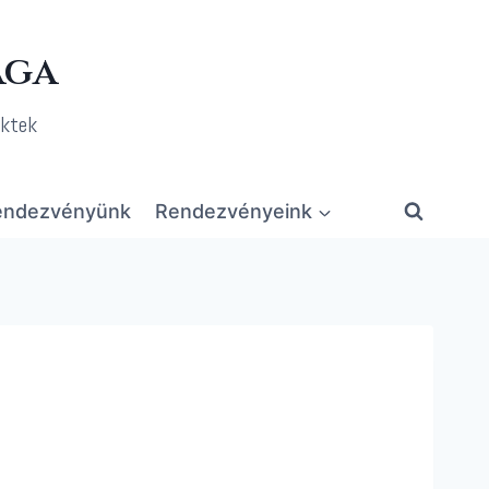
ága
ektek
rendezvényünk
Rendezvényeink