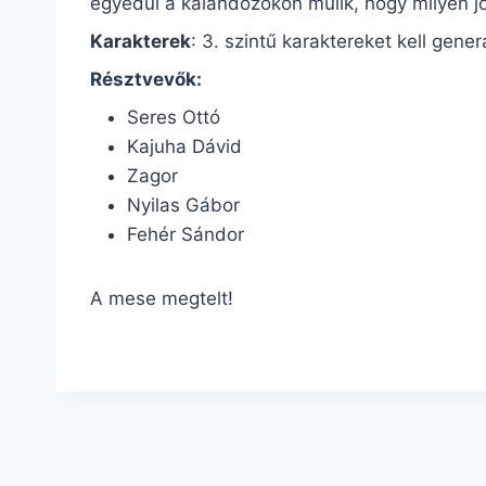
egyedül a kalandozókon múlik, hogy milyen j
Karakterek
: 3. szintű karaktereket kell gener
Résztvevők:
Seres Ottó
Kajuha Dávid
Zagor
Nyilas Gábor
Fehér Sándor
A mese megtelt!