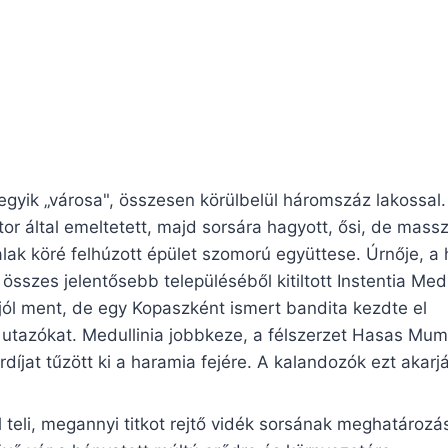
gyik „városa", összesen körülbelül háromszáz lakossal.
r által emeltetett, majd sorsára hagyott, ősi, de massz
falak köré felhúzott épület szomorú együttese. Úrnője, a
összes jelentősebb településéből kitiltott Instentia Med
 jól ment, de egy Kopaszként ismert bandita kezdte el
utazókat. Medullinia jobbkeze, a félszerzet Hasas Mu
íjat tűzött ki a haramia fejére. A kalandozók ezt akarj
l teli, megannyi titkot rejtő vidék sorsának meghatározá