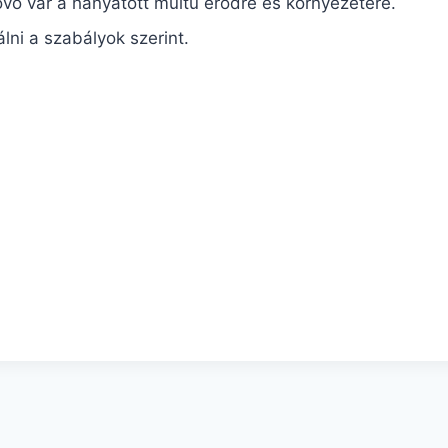
övő vár a hányatott múltú erődre és környezetére.
álni a szabályok szerint.