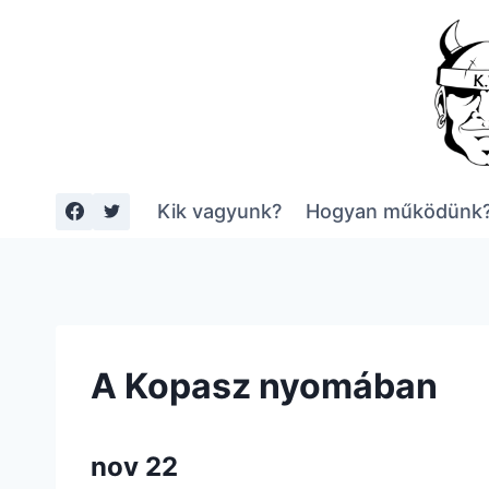
Skip
to
content
Kik vagyunk?
Hogyan működünk
A Kopasz nyomában
nov 22