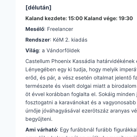
[délután]
Kaland kezdete: 15:00 Kaland vége: 19:30
Mesélő
: Freelancer
Rendszer
: KéM 2. kiadás
Világ
: a Vándorföldek
Castellum Phoenix Kassádia határvidékének e
Lényegében egy ki tudja, hogy melyik imperáto
erőd, és pár, a vész esetén oltalmat jelentő 
természete és viselt dolgai miatt a birodalom 
öt évvel korábban foglalta el. Sokáig minden
fosztogatni a karavánokat és a vagyonosabb 
úrnője jóváhagyásával ezerötszáz aranyas vérd
begyűjteni.
Ami várható
: Egy furábbnál furább figurákka