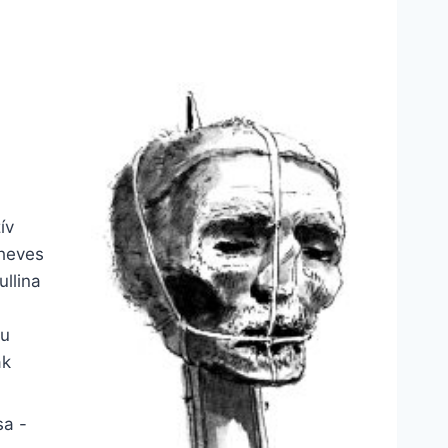
ív
 heves
ullina
mu
ák
sa -