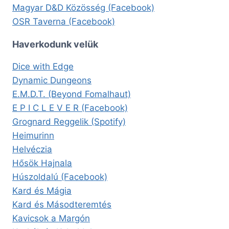
Magyar D&D Közösség (Facebook)
OSR Taverna (Facebook)
Haverkodunk velük
Dice with Edge
Dynamic Dungeons
E.M.D.T. (Beyond Fomalhaut)
E P I C L E V E R (Facebook)
Grognard Reggelik (Spotify)
Heimurinn
Helvéczia
Hősök Hajnala
Húszoldalú (Facebook)
Kard és Mágia
Kard és Másodteremtés
Kavicsok a Margón