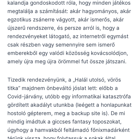
kalandja gondoskodott róla, hogy minden játékos
megtalálja a számítását: akár hagyományos, akár
egzotikus zsánerre vágyott, akár ismerős, akár
újszerű rendszerre, és persze arról is, hogy a
rendezvényeket látogató, az internetről egymást
csak részben vagy semennyire sem ismerő
emberekből egy valódi közösség kovácsolódjon,
amely újra meg újra örömmel fut össze játszani.
Tizedik rendezvényünk, a „Halál utolsó, vörös
titka” majdnem önbeváltó jóslat lett: előbb a
Covid-járvány, utóbb egy informatikai katasztrófa
gördített akadályt utunkba (leégett a honlapunkat
hostoló gépterem, meg a backup site is). De mi
mindig imádtuk a giccses fantasy toposzokat,
úgyhogy a hamvakból feltámadó főnixmadárként
térünk vissza, hogy folytassuk a sokak által