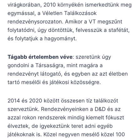
virágkorában, 2010 környékén ismerkedtünk meg
egymással, a Véletlen Találkozások
rendezvénysorozaton. Amikor a VT megszűnt
folytatódni, úgy döntöttük, felvesszük a stafétát,
és folytatjuk a hagyományt.
Tágabb értelemben véve
: szeretünk úgy
gondolni a Társaságra, mint magára a
rendezvényt látogató, és egyben az azt életben
tartó mesélői és játékosi közösségre.
2014 és 2020 között összesen tíz találkozót
szerveztünk. Rendezvényeinken a D&D és az
azzal rokon rendszerek mindig kiemelt fókuszt
élveztek, de igyekeztünk teret adni egyéb
játékoknak is. Közel negyven mesélő közel 100