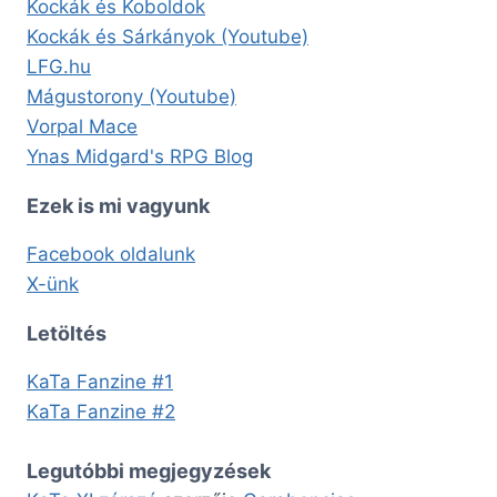
Kockák és Koboldok
Kockák és Sárkányok (Youtube)
LFG.hu
Mágustorony (Youtube)
Vorpal Mace
Ynas Midgard's RPG Blog
Ezek is mi vagyunk
Facebook oldalunk
X-ünk
Letöltés
KaTa Fanzine #1
KaTa Fanzine #2
Legutóbbi megjegyzések