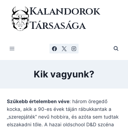
Skip
Kalandorok
to
content
Társasága
Kik vagyunk?
Szűkebb értelemben véve
: három öregedő
kocka, akik a 90-es évek táján rábukkantak a
„szerepjáték” nevű hobbira, és azóta sem tudtak
elszakadni tőle. A hazai oldschool D&D szcéna