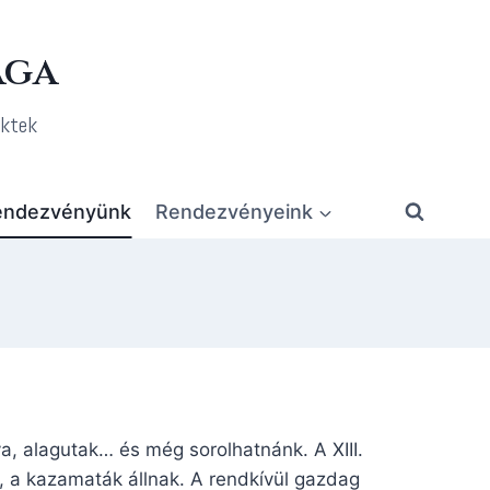
ága
ektek
rendezvényünk
Rendezvényeink
a, alagutak… és még sorolhatnánk. A XIII.
 a kazamaták állnak. A rendkívül gazdag