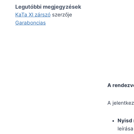
Legutóbbi megjegyzések
KaTa XI zárszó
szerzője
Garaboncias
A rendezvé
A jelentke
Nyisd
leírása