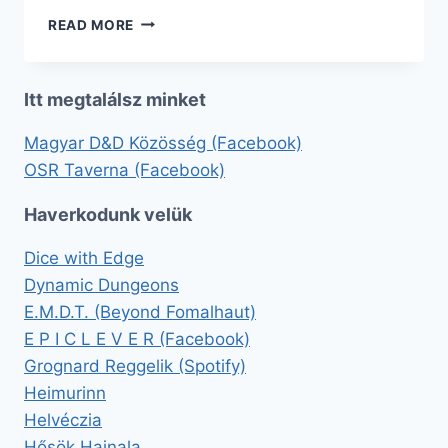
VISSZATÉRÜNK
READ MORE
Itt megtalálsz minket
Magyar D&D Közösség (Facebook)
OSR Taverna (Facebook)
Haverkodunk velük
Dice with Edge
Dynamic Dungeons
E.M.D.T. (Beyond Fomalhaut)
E P I C L E V E R (Facebook)
Grognard Reggelik (Spotify)
Heimurinn
Helvéczia
Hősök Hajnala