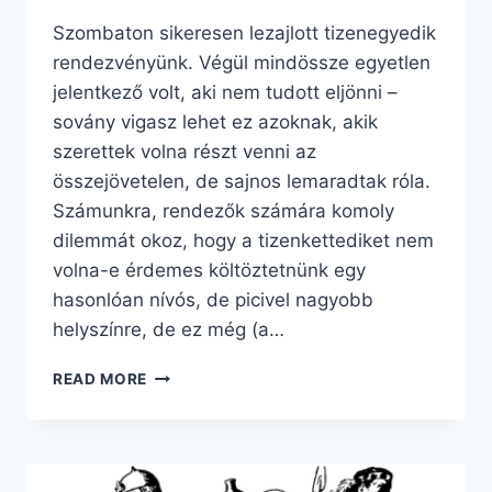
Szombaton sikeresen lezajlott tizenegyedik
rendezvényünk. Végül mindössze egyetlen
jelentkező volt, aki nem tudott eljönni –
sovány vigasz lehet ez azoknak, akik
szerettek volna részt venni az
összejövetelen, de sajnos lemaradtak róla.
Számunkra, rendezők számára komoly
dilemmát okoz, hogy a tizenkettediket nem
volna-e érdemes költöztetnünk egy
hasonlóan nívós, de picivel nagyobb
helyszínre, de ez még (a…
KATA
READ MORE
XI
ZÁRSZÓ