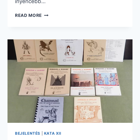
ínyencebb…
NYILVÁNOS
READ MORE
A
KATA
XII.
MESÉINEK
LISTÁJA
BEJELENTÉS
|
KATA XII