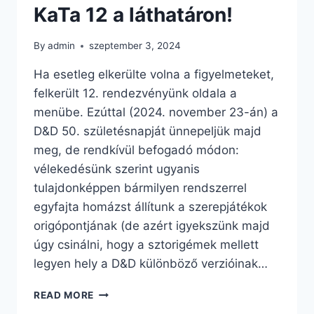
KaTa 12 a láthatáron!
By
admin
szeptember 3, 2024
Ha esetleg elkerülte volna a figyelmeteket,
felkerült 12. rendezvényünk oldala a
menübe. Ezúttal (2024. november 23-án) a
D&D 50. születésnapját ünnepeljük majd
meg, de rendkívül befogadó módon:
vélekedésünk szerint ugyanis
tulajdonképpen bármilyen rendszerrel
egyfajta homázst állítunk a szerepjátékok
origópontjának (de azért igyekszünk majd
úgy csinálni, hogy a sztorigémek mellett
legyen hely a D&D különböző verzióinak…
KATA
READ MORE
12