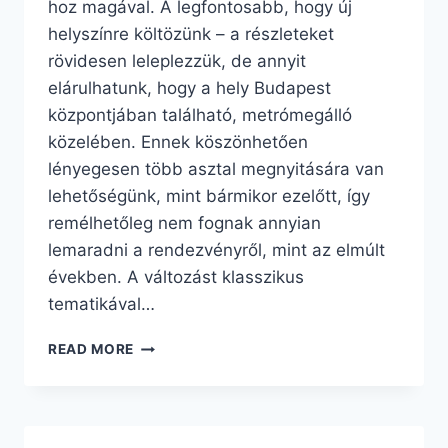
hoz magával. A legfontosabb, hogy új
helyszínre költözünk – a részleteket
rövidesen leleplezzük, de annyit
elárulhatunk, hogy a hely Budapest
központjában található, metrómegálló
közelében. Ennek köszönhetően
lényegesen több asztal megnyitására van
lehetőségünk, mint bármikor ezelőtt, így
remélhetőleg nem fognak annyian
lemaradni a rendezvényről, mint az elmúlt
években. A változást klasszikus
tematikával…
JÖN!
READ MORE
KATA
XIII:
FALAK
KÖZÖTT