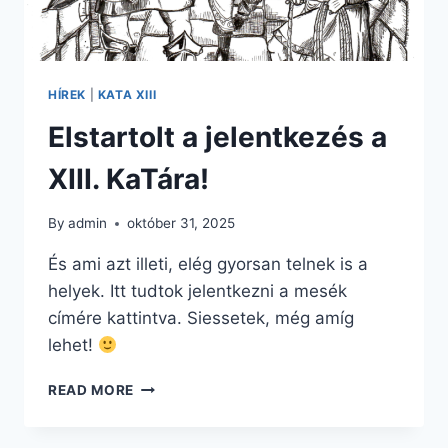
HÍREK
|
KATA XIII
Elstartolt a jelentkezés a
XIII. KaTára!
By
admin
október 31, 2025
És ami azt illeti, elég gyorsan telnek is a
helyek. Itt tudtok jelentkezni a mesék
címére kattintva. Siessetek, még amíg
lehet!
ELSTARTOLT
READ MORE
A
JELENTKEZÉS