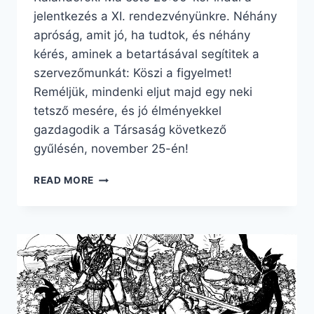
jelentkezés a XI. rendezvényünkre. Néhány
apróság, amit jó, ha tudtok, és néhány
kérés, aminek a betartásával segítitek a
szervezőmunkát: Köszi a figyelmet!
Reméljük, mindenki eljut majd egy neki
tetsző mesére, és jó élményekkel
gazdagodik a Társaság következő
gyűlésén, november 25-én!
TUDNIVALÓK
READ MORE
A
JELENTKEZÉSRŐL