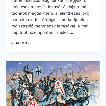
automatizációs pluginünket is. Egyelőre
még csak a mesék leírását és lajstromát
tudjátok megtekinteni, a jelentkezés jövő
pénteken indul! Addigis ismerkedjetek a
regisztráció menetének leírásával. A mai
nap több szempontból is jeles:…
RÉSZLETEK
READ MORE
A
XI.
KATÁRÓL