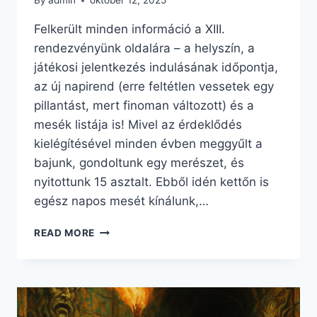
By
admin
október 12, 2025
Felkerült minden információ a XIII.
rendezvényünk oldalára – a helyszín, a
játékosi jelentkezés indulásának időpontja,
az új napirend (erre feltétlen vessetek egy
pillantást, mert finoman változott) és a
mesék listája is! Mivel az érdeklődés
kielégítésével minden évben meggyűlt a
bajunk, gondoltunk egy merészet, és
nyitottunk 15 asztalt. Ebből idén kettőn is
egész napos mesét kínálunk,…
NYILVÁNOS
READ MORE
A
KATA
XIII.
MESÉINEK
LISTÁJA