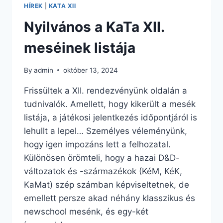
HÍREK
|
KATA XII
Nyilvános a KaTa XII.
meséinek listája
By
admin
október 13, 2024
Frissültek a XII. rendezvényünk oldalán a
tudnivalók. Amellett, hogy kikerült a mesék
listája, a játékosi jelentkezés időpontjáról is
lehullt a lepel… Személyes véleményünk,
hogy igen impozáns lett a felhozatal.
Különösen örömteli, hogy a hazai D&D-
változatok és -származékok (KéM, KéK,
KaMat) szép számban képviseltetnek, de
emellett persze akad néhány klasszikus és
newschool mesénk, és egy-két