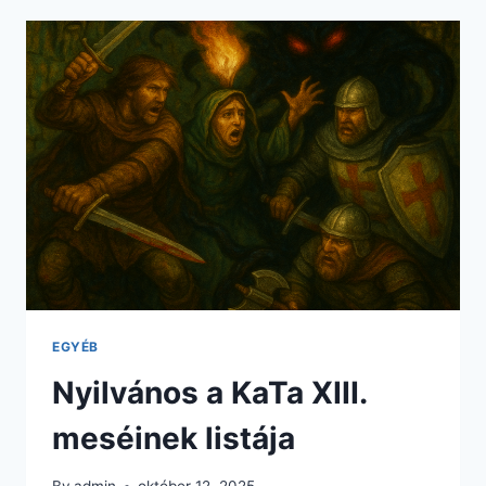
A
XIII.
KATÁRA!
EGYÉB
Nyilvános a KaTa XIII.
meséinek listája