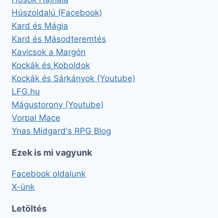
Húszoldalú (Facebook)
Kard és Mágia
Kard és Másodteremtés
Kavicsok a Margón
Kockák és Koboldok
Kockák és Sárkányok (Youtube)
LFG.hu
Mágustorony (Youtube)
Vorpal Mace
Ynas Midgard's RPG Blog
Ezek is mi vagyunk
Facebook oldalunk
X-ünk
Letöltés