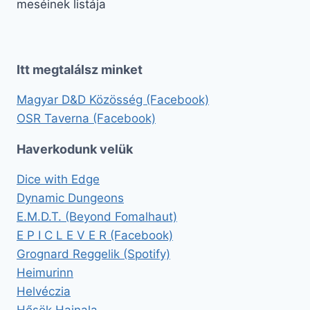
meséinek listája
Itt megtalálsz minket
Magyar D&D Közösség (Facebook)
OSR Taverna (Facebook)
Haverkodunk velük
Dice with Edge
Dynamic Dungeons
E.M.D.T. (Beyond Fomalhaut)
E P I C L E V E R (Facebook)
Grognard Reggelik (Spotify)
Heimurinn
Helvéczia
Hősök Hajnala