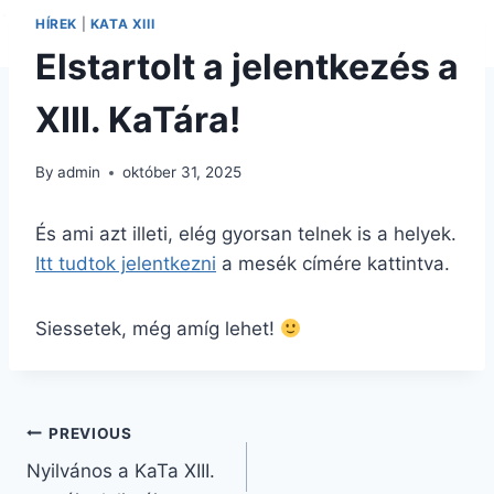
HÍREK
|
KATA XIII
Elstartolt a jelentkezés a
XIII. KaTára!
By
admin
október 31, 2025
És ami azt illeti, elég gyorsan telnek is a helyek.
Itt tudtok jelentkezni
a mesék címére kattintva.
Siessetek, még amíg lehet!
Bejegyzés
PREVIOUS
Nyilvános a KaTa XIII.
navigáció