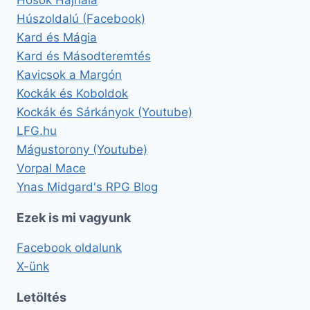
Húszoldalú (Facebook)
Kard és Mágia
Kard és Másodteremtés
Kavicsok a Margón
Kockák és Koboldok
Kockák és Sárkányok (Youtube)
LFG.hu
Mágustorony (Youtube)
Vorpal Mace
Ynas Midgard's RPG Blog
Ezek is mi vagyunk
Facebook oldalunk
X-ünk
Letöltés