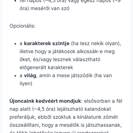
fél napos (~4,5 óra) vagy egész napos (~9
óra) meséről van szó
Opcionális:
a
karakterek szintje
(ha lesz nekik olyan),
illetve hogy a játékosok alkossák-e meg
őket, és/vagy lesznek választható
előgenerált karakterek
a
világ
, amin a mese játszódik (ha van
ilyen)
Újoncaink kedvéért mondjuk
: elsősorban a fél
nap alatt (~4,5 óra) lejátszható kalandokat
preferáljuk, ebből szoktuk a kínálatunk zömét
összeállítani, hogy a mesélők is játszhassanak,