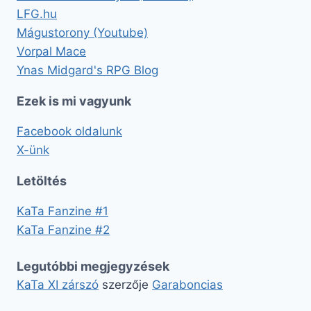
LFG.hu
Mágustorony (Youtube)
Vorpal Mace
Ynas Midgard's RPG Blog
Ezek is mi vagyunk
Facebook oldalunk
X-ünk
Letöltés
KaTa Fanzine #1
KaTa Fanzine #2
Legutóbbi megjegyzések
KaTa XI zárszó
szerzője
Garaboncias