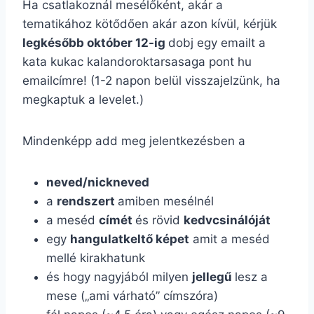
Ha csatlakoznál mesélőként, akár a
tematikához kötődően akár azon kívül, kérjük
legkésőbb október 12-ig
dobj egy emailt a
kata kukac kalandoroktarsasaga pont hu
emailcímre! (1-2 napon belül visszajelzünk, ha
megkaptuk a levelet.)
Mindenképp add meg jelentkezésben a
neved/nickneved
a
rendszert
amiben mesélnél
a meséd
címét
és rövid
kedvcsinálóját
egy
hangulatkeltő képet
amit a meséd
mellé kirakhatunk
és hogy nagyjából milyen
jellegű
lesz a
mese („ami várható” címszóra)