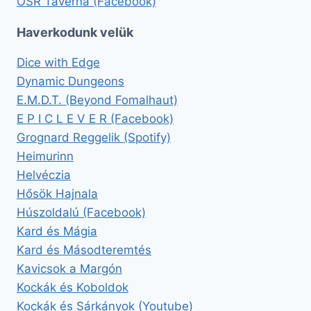
OSR Taverna (Facebook)
Haverkodunk velük
Dice with Edge
Dynamic Dungeons
E.M.D.T. (Beyond Fomalhaut)
E P I C L E V E R (Facebook)
Grognard Reggelik (Spotify)
Heimurinn
Helvéczia
Hősök Hajnala
Húszoldalú (Facebook)
Kard és Mágia
Kard és Másodteremtés
Kavicsok a Margón
Kockák és Koboldok
Kockák és Sárkányok (Youtube)