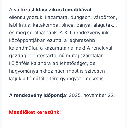
A változást
klasszikus tematikával
ellensúlyozzuk: kazamata, dungeon, várbörtön,
labirintus, katakomba, pince, bánya, alagutak…
és még sorolhatnánk. A XIII. rendezvényünk
középpontjában ezúttal a leghíresebb
kalandműfaj, a kazamaták állnak! A rendkívül
gazdag jelentéstartalmú műfaj számtalan
különféle kalandra ad lehetőséget, de
hagyományainkhoz hűen most is szívesen
látjuk a témától eltérő gyöngyszemeket is.
A rendezvény időpontja
: 2025. november 22.
Mesélőket keresünk!