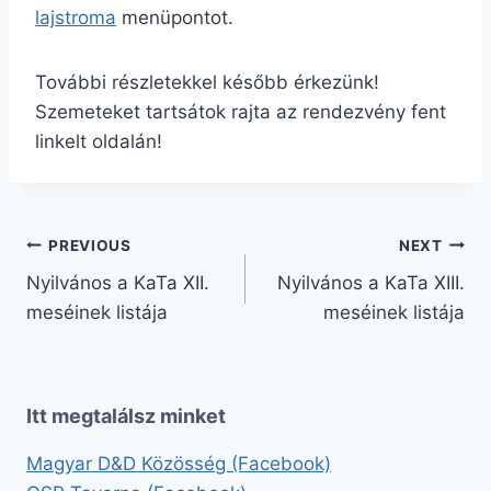
lajstroma
menüpontot.
További részletekkel később érkezünk!
Szemeteket tartsátok rajta az rendezvény fent
linkelt oldalán!
Bejegyzés
PREVIOUS
NEXT
Nyilvános a KaTa XII.
Nyilvános a KaTa XIII.
navigáció
meséinek listája
meséinek listája
Itt megtalálsz minket
Magyar D&D Közösség (Facebook)