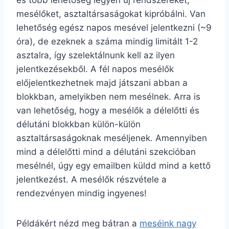
és több lehetőség legyen új rendszereket,
mesélőket, asztaltársaságokat kipróbálni. Van
lehetőség egész napos mesével jelentkezni (~9
óra), de ezeknek a száma mindig limitált 1-2
asztalra, így szelektálnunk kell az ilyen
jelentkezésekből. A fél napos mesélők
előjelentkezhetnek majd játszani abban a
blokkban, amelyikben nem mesélnek. Arra is
van lehetőség, hogy a mesélők a délelőtti és
délutáni blokkban külön-külön
asztaltársaságoknak meséljenek. Amennyiben
mind a délelőtti mind a délutáni szekcióban
mesélnél, úgy egy emailben küldd mind a kettő
jelentkezést. A mesélők részvétele a
rendezvényen mindig ingyenes!
Példákért nézd meg bátran a
meséink nagy