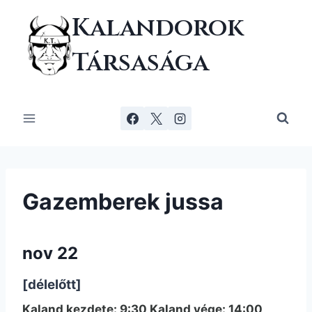
Skip
Kalandorok
to
content
Társasága
Gazemberek jussa
nov 22
[délelőtt]
Kaland kezdete: 9:30 Kaland vége: 14:00