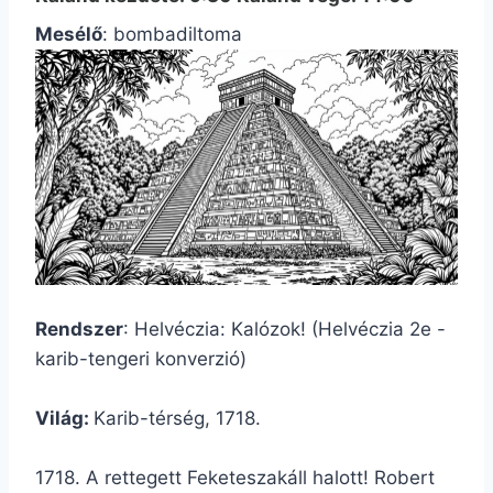
Mesélő
: bombadiltoma
Rendszer
: Helvéczia: Kalózok! (Helvéczia 2e -
karib-tengeri konverzió)
Világ:
Karib-térség, 1718.
1718. A rettegett Feketeszakáll halott! Robert