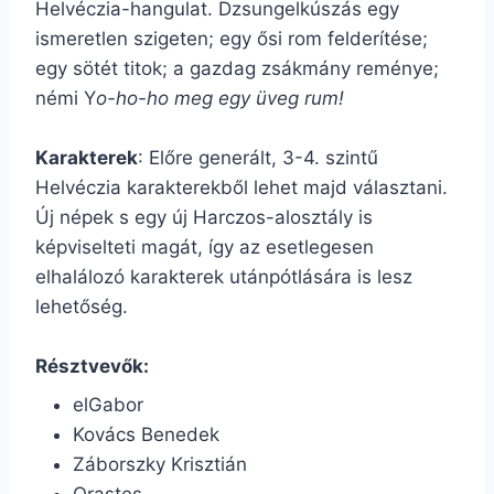
Helvéczia-hangulat. Dzsungelkúszás egy
ismeretlen szigeten; egy ősi rom felderítése;
egy sötét titok; a gazdag zsákmány reménye;
némi Y
o-ho-ho meg egy üveg rum!
Karakterek
: Előre generált, 3-4. szintű
Helvéczia karakterekből lehet majd választani.
Új népek s egy új Harczos-alosztály is
képviselteti magát, így az esetlegesen
elhalálozó karakterek utánpótlására is lesz
lehetőség.
Résztvevők:
elGabor
Kovács Benedek
Záborszky Krisztián