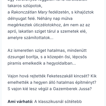
takaros szlúpotok,
a
Rakonczátlan Mary
fedélzetén, s kihajóztok
délnyugat felé. Néhány nap múlva
megérkeztek úticzélotokhoz, ám nem az az
apró, lakatlan sziget tárul a szemetek elé,
amelyre számítottatok...
Az ismeretlen sziget hatalmas, mindenütt
dzsungel borítja, s a közepén ősi, lépcsős
piramis emelkedik a hegyoldalban...
Vajon hová rejtették Feketeszakáll kincsét? Kik
emelhették a hegyen álló hatalmas építményt?
S vajon kié lesz végül a Gazemberek Jussa?
Ami várható:
A klasszikusnál sötétebb