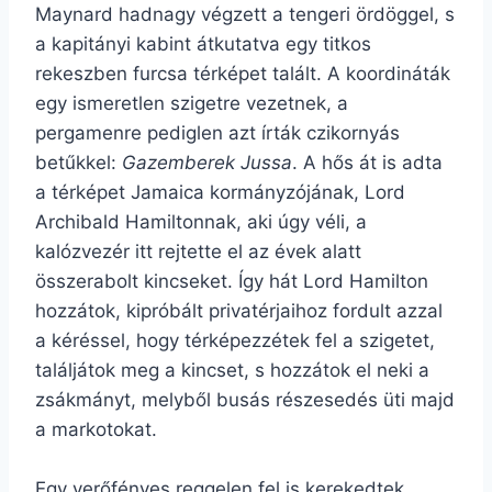
Maynard hadnagy végzett a tengeri ördöggel, s
a kapitányi kabint átkutatva egy titkos
rekeszben furcsa térképet talált. A koordináták
egy ismeretlen szigetre vezetnek, a
pergamenre pediglen azt írták czikornyás
betűkkel:
Gazemberek Jussa
. A hős át is adta
a térképet Jamaica kormányzójának, Lord
Archibald Hamiltonnak, aki úgy véli, a
kalózvezér itt rejtette el az évek alatt
összerabolt kincseket. Így hát Lord Hamilton
hozzátok, kipróbált privatérjaihoz fordult azzal
a kéréssel, hogy térképezzétek fel a szigetet,
találjátok meg a kincset, s hozzátok el neki a
zsákmányt, melyből busás részesedés üti majd
a markotokat.
Egy verőfényes reggelen fel is kerekedtek