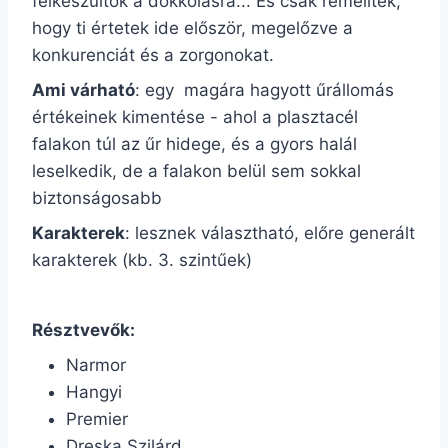
felkészültök a dokkolásra... És csak remélitek,
hogy ti értetek ide először, megelőzve a
konkurenciát és a zorgonokat.
Ami várható
: egy magára hagyott űrállomás
értékeinek kimentése - ahol a plasztacél
falakon túl az űr hidege, és a gyors halál
leselkedik, de a falakon belül sem sokkal
biztonságosabb
Karakterek
: lesznek választható, előre generált
karakterek (kb. 3. szintűek)
Résztvevők:
Narmor
Hangyi
Premier
Dreska Szilárd