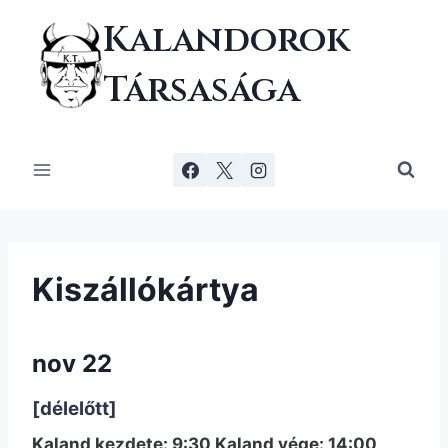
Skip
Kalandorok
to
content
Társasága
Kiszállókártya
nov 22
[délelőtt]
Kaland kezdete: 9:30 Kaland vége: 14:00