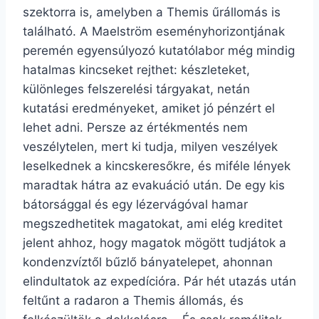
szektorra is, amelyben a Themis űrállomás is
található. A Maelström eseményhorizontjának
peremén egyensúlyozó kutatólabor még mindig
hatalmas kincseket rejthet: készleteket,
különleges felszerelési tárgyakat, netán
kutatási eredményeket, amiket jó pénzért el
lehet adni. Persze az értékmentés nem
veszélytelen, mert ki tudja, milyen veszélyek
leselkednek a kincskeresőkre, és miféle lények
maradtak hátra az evakuáció után. De egy kis
bátorsággal és egy lézervágóval hamar
megszedhetitek magatokat, ami elég kreditet
jelent ahhoz, hogy magatok mögött tudjátok a
kondenzvíztől bűzlő bányatelepet, ahonnan
elindultatok az expedícióra. Pár hét utazás után
feltűnt a radaron a Themis állomás, és