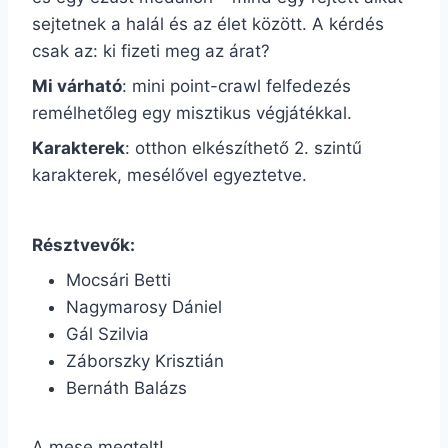
sejtetnek a halál és az élet között. A kérdés
csak az: ki fizeti meg az árat?
Mi várható
: mini point-crawl felfedezés
remélhetőleg egy misztikus végjátékkal.
Karakterek
: otthon elkészíthető 2. szintű
karakterek, mesélővel egyeztetve.
Résztvevők:
Mocsári Betti
Nagymarosy Dániel
Gál Szilvia
Záborszky Krisztián
Bernáth Balázs
A mese megtelt!