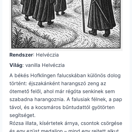
Rendszer
: Helvéczia
Világ
: vanilla Helvéczia
A békés Hofklingen falucskában különös dolog
történt: éjszakánként harangszó zeng az
ótemető felől, ahol már régóta senkinek sem
szabadna harangoznia. A falusiak félnek, a pap
távol, és a kocsmáros bűntudattól gyötörten
segítséget.
Rózsa illata, kísértetek árnya, csontok csörgése
és egy ezüst medalion – mind egy rejtett alkut