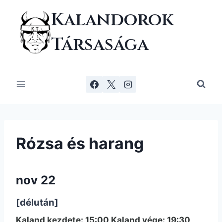
Skip
Kalandorok
to
content
Társasága
Rózsa és harang
nov 22
[délután]
Kaland kezdete: 15:00 Kaland vége: 19:30